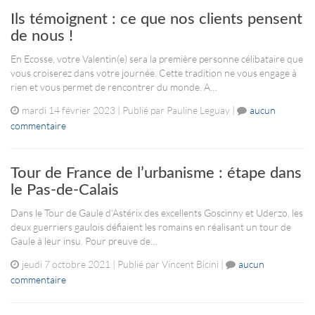
Ils témoignent : ce que nos clients pensent
de nous !
En Ecosse, votre Valentin(e) sera la première personne célibataire que
vous croiserez dans votre journée. Cette tradition ne vous engage à
rien et vous permet de rencontrer du monde. A…
mardi 14 février 2023 | Publié par Pauline Leguay |
aucun
commentaire
Tour de France de l’urbanisme : étape dans
le Pas-de-Calais
Dans le Tour de Gaule d’Astérix des excellents Goscinny et Uderzo, les
deux guerriers gaulois défiaient les romains en réalisant un tour de
Gaule à leur insu. Pour preuve de…
jeudi 7 octobre 2021 | Publié par Vincent Bicini |
aucun
commentaire