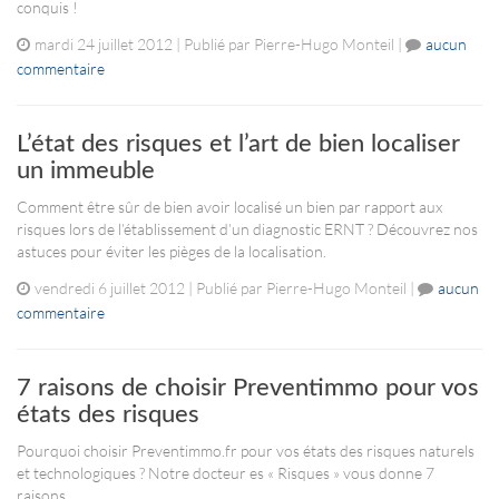
conquis !
mardi 24 juillet 2012 | Publié par Pierre-Hugo Monteil |
aucun
commentaire
L’état des risques et l’art de bien localiser
un immeuble
Comment être sûr de bien avoir localisé un bien par rapport aux
risques lors de l’établissement d’un diagnostic ERNT ? Découvrez nos
astuces pour éviter les pièges de la localisation.
vendredi 6 juillet 2012 | Publié par Pierre-Hugo Monteil |
aucun
commentaire
7 raisons de choisir Preventimmo pour vos
états des risques
Pourquoi choisir Preventimmo.fr pour vos états des risques naturels
et technologiques ? Notre docteur es « Risques » vous donne 7
raisons.