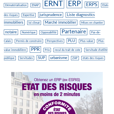
ERNT
ERP
ERPS
Dématérialisation
ENAP
Etats
jurisprudence
Liste diagnostics
des risques
Expertise
immobiliers
Marché immobilier
loi climat
Mises en chantier
Partenaire
notaire
Numérique
Opposabilité
Pas-de-
PLU
Calais
Permis de construire
Perspectives
Plus-value
Plus-
PPR
value immobilière
Prix
recul du trait de cote
Servitude d'utilité
SUP
urbanisme
publique
Servitudes
ZAP
états des risques