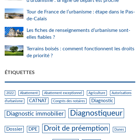
d’urbanisme : la ligne de départ est proche
Tour de France de l’urbanisme : étape dans le Pas-
de-Calais
Les fiches de renseignements d’urbanisme sont-
elles fiables ?
Terrains boisés : comment fonctionnent les droits
de priorité ?
ÉTIQUETTES
2022
Abattement
Abattement exceptionnel
Agriculture
Autorisations
CATNAT
Diagnostic
d'urbanisme
Congrès des notaires
Diagnostiqueur
Diagnostic immobilier
Droit de préemption
Dossier
DPE
Dunes