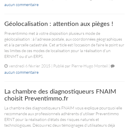
aucun commentaire
Géolocalisation : attention aux pièges !
Preventimmo met à votre disposition plusieurs mode de
géolocalisation : à l’adresse postale, aux coordonnées géographiques
et à la parcelle cadastrale. Cet article est l’occasion de faire le point sur
les limites de ces modes de localisation pour la réalisation d’un
ERNMT ou d’un ERPS.
vendredi 6 février 2015 | Publié par Pierre-Hugo Monteil |
aucun commentaire
La chambre des diagnostiqueurs FNAIM
choisit Preventimmo.fr
La chambre des diagnostiqueurs FNAIM vous explique pourquoi elle
recommande aux professionnels adhérents d’utiliser Preventimmo
ERNT pour la réalisation d’états des risques naturels et
technologiques. Découvrez deux témoignages d’utilisateurs déjà