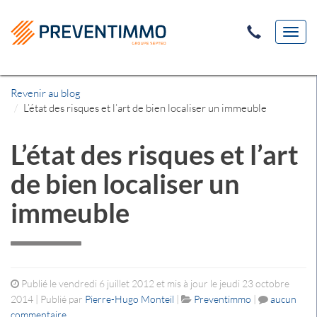
Toggl
navig
Revenir au blog
L’état des risques et l’art de bien localiser un immeuble
L’état des risques et l’art
de bien localiser un
immeuble
Publié le vendredi 6 juillet 2012 et mis à jour le jeudi 23 octobre
2014 | Publié par
Pierre-Hugo Monteil
|
Preventimmo
|
aucun
commentaire