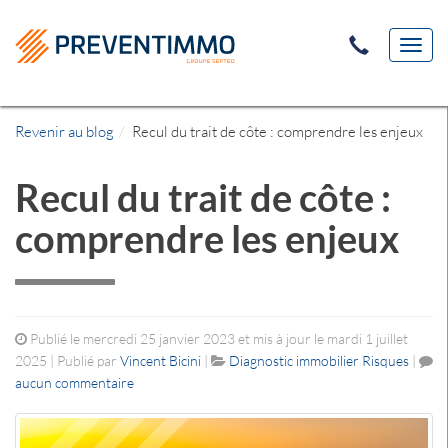
Toggl
navig
Revenir au blog
Recul du trait de côte : comprendre les enjeux
Recul du trait de côte :
comprendre les enjeux
Publié le mercredi 25 janvier 2023 et mis à jour le mardi 1 juillet
2025 | Publié par
Vincent Bicini
|
Diagnostic immobilier
Risques
|
aucun commentaire