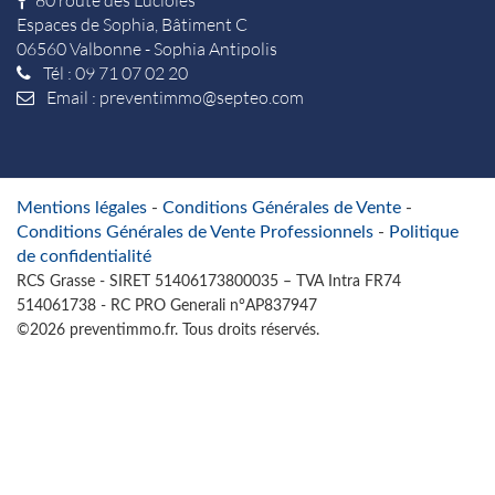
80 route des Lucioles
Espaces de Sophia, Bâtiment C
06560 Valbonne - Sophia Antipolis
Tél : 09 71 07 02 20
Email :
preventimmo@septeo.com
Mentions légales
-
Conditions Générales de Vente
-
Conditions Générales de Vente Professionnels
-
Politique
de confidentialité
RCS Grasse - SIRET 51406173800035 – TVA Intra FR74
514061738 - RC PRO Generali n°AP837947
©2026 preventimmo.fr. Tous droits réservés.