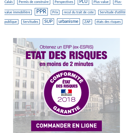
PLU
Calais
Permis de construire
Perspectives
Plus-value
Plus-
PPR
value immobilière
Prix
recul du trait de cote
Servitude d'utilité
SUP
urbanisme
publique
Servitudes
ZAP
états des risques