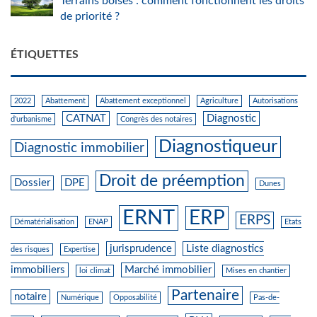
Terrains boisés : comment fonctionnent les droits
de priorité ?
ÉTIQUETTES
2022
Abattement
Abattement exceptionnel
Agriculture
Autorisations
CATNAT
Diagnostic
d'urbanisme
Congrès des notaires
Diagnostiqueur
Diagnostic immobilier
Droit de préemption
Dossier
DPE
Dunes
ERNT
ERP
ERPS
Dématérialisation
ENAP
Etats
jurisprudence
Liste diagnostics
des risques
Expertise
immobiliers
Marché immobilier
loi climat
Mises en chantier
Partenaire
notaire
Numérique
Opposabilité
Pas-de-