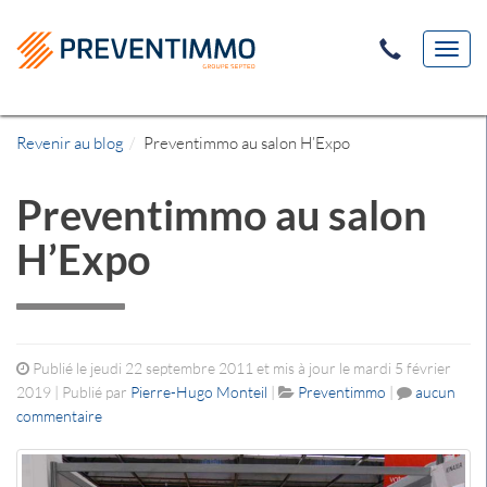
Toggl
navig
Revenir au blog
Preventimmo au salon H’Expo
Preventimmo au salon
H’Expo
Publié le jeudi 22 septembre 2011 et mis à jour le mardi 5 février
2019 | Publié par
Pierre-Hugo Monteil
|
Preventimmo
|
aucun
commentaire